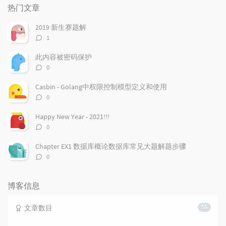
门
新
机
热门文章
文
评
文
章
论
章
2019 新生赛题解
评
1
论
数：
此内容被密码保护
评
0
论
数：
Casbin - Golang中权限控制模型定义和使用
评
0
论
数：
Happy New Year - 2021!!!
评
0
论
数：
Chapter EX1 数据库概论数据库常见大题解题步骤
评
0
论
数：
博客信息
文章数目
55