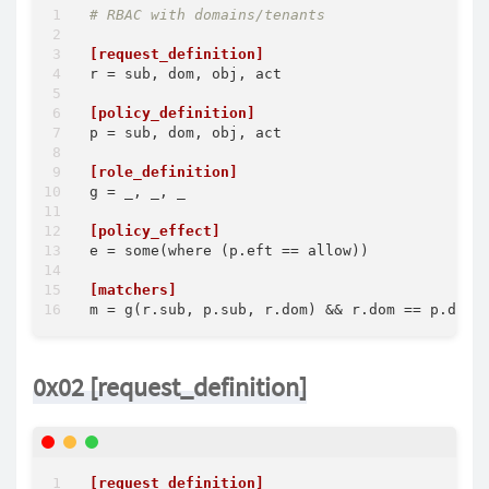
# RBAC with domains/tenants
[request_definition]
r
 = sub, dom, obj, act

[policy_definition]
p
 = sub, dom, obj, act

[role_definition]
g
 = _, _, _

[policy_effect]
e
 = some(where (p.eft == allow))

[matchers]
m
0x02 [request_definition]
[request_definition]