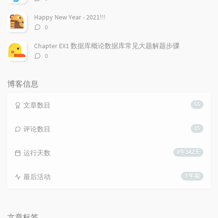
论
数：
Happy New Year - 2021!!!
评
0
论
数：
Chapter EX1 数据库概论数据库常见大题解题步骤
评
0
论
数：
博客信息
文章数目
55
评论数目
15
运行天数
8年342天
最后活动
3 年前
文章标签