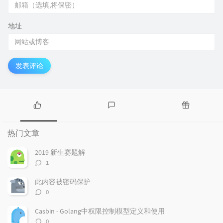
地址
发表评论
热
最
随
门
新
机
热门文章
文
评
文
章
论
章
2019 新生赛题解
评
1
论
数：
此内容被密码保护
评
0
论
数：
Casbin - Golang中权限控制模型定义和使用
评
0