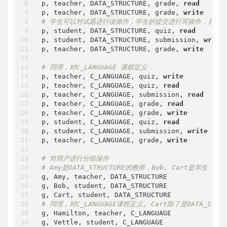
p, teacher, DATA_STRUCTURE, grade, 
read
p, teacher, DATA_STRUCTURE, grade, 
write
# 学生可以对试题进行读操作，学生的提交进行写操作，并对
p, student, DATA_STRUCTURE, quiz, 
read
p, student, DATA_STRUCTURE, submission, 
write
p, teacher, DATA_STRUCTURE, grade, 
write
# 同理，对C_LANGUAGE 课程定义
p, teacher, C_LANGUAGE, quiz, 
write
p, teacher, C_LANGUAGE, quiz, 
read
p, teacher, C_LANGUAGE, submission, 
read
p, teacher, C_LANGUAGE, grade, 
read
p, teacher, C_LANGUAGE, grade, 
write
p, student, C_LANGUAGE, quiz, 
read
p, student, C_LANGUAGE, submission, 
write
p, teacher, C_LANGUAGE, grade, 
write
# 对用户进行分组操作
# Amy是DATA_STRUCTURE的教师，Bob, Cart是学生
g, Amy, teacher, DATA_STRUCTURE

g, Bob, student, DATA_STRUCTURE

# 同理，对C_LANGUAGE课程定义, Cart除了是DATA_STRU
g, Hamilton, teacher, C_LANGUAGE

g, Vettle, student, C_LANGUAGE
