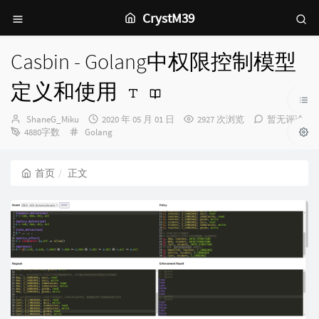
CrystM39
Casbin - Golang中权限控制模型
定义和使用
博
发
ShaneG_Miku
2020 年 05 月 01 日
2927 次浏览
暂无评论
主：
分
布
4880字数
Golang
类：
时
间：
首页
正文