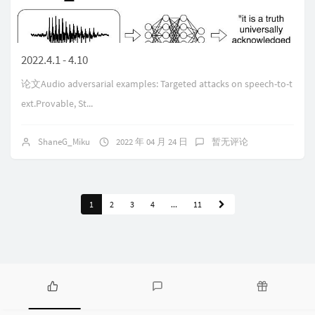
2022.4.1 - 4.10
论文Audio adversarial examples: Targeted attacks on speech-to-t
ext.Provable, St...
ShaneG_Miku
2022 年 04 月 24 日
暂无评论
1
2
3
4
...
11
热
最
随