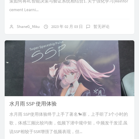
策如何将RL智能决策与验证系统相结合1. 关于强化学习(Reinfor
cement Learni...
ShaneG_Miku
2023 年 02 月 03 日
暂无评论
水月雨 SSP 使用体验
水月雨 SSP使用体验终于上手了著名🐎塞，上手听了3个小时的
歌，体感三频比较均衡，低频下潜中规中矩，中频发干发涩.虽
说SSP相较于SSR增强了低频表现，但...