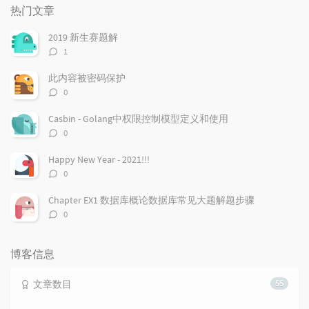
门
新
机
热门文章
文
评
文
章
论
章
2019 新生赛题解
评
1
论
数：
此内容被密码保护
评
0
论
数：
Casbin - Golang中权限控制模型定义和使用
评
0
论
数：
Happy New Year - 2021!!!
评
0
论
数：
Chapter EX1 数据库概论数据库常见大题解题步骤
评
0
论
数：
博客信息
文章数目
55