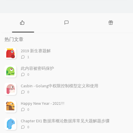
热
最
随
门
新
机
热门文章
文
评
文
章
论
章
2019 新生赛题解
评
1
论
数：
此内容被密码保护
评
0
论
数：
Casbin - Golang中权限控制模型定义和使用
评
0
论
数：
Happy New Year - 2021!!!
评
0
论
数：
Chapter EX1 数据库概论数据库常见大题解题步骤
评
0
论