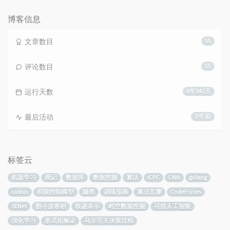
数：
博客信息
文章数目
55
评论数目
15
运行天数
8年342天
最后活动
3 年前
标签云
机器学习
周记
数据库
数据挖掘
算法
ICPC
CNN
golang
casbin
权限控制模型
随笔
训练指南
算法竞赛
CodeForces
SENet
图小波卷积
轨迹表示
时空数据挖掘
可信人工智能
强化学习
形式化验证
马尔可夫决策过程