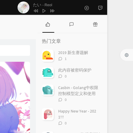
2
僕たちはひとつの光
μ's
たい
- Reol
3
さようならへさよなら！
μ's
4
たい
Reol
5
ヒカリ
幾田りら
热
最
随
门
新
机
6
baby maybe 恋のボタン
μ's
热门文章
文
评
文
7
プレイ
Giga
章
论
章
2019 新生赛题解
评
1
8
2人きりになっちゃってよ
论
数：
Hanon / Kotoha
9
エンヴィーベイビー
此内容被密码保护
评
0
CBNEL / 日野森志歩 / 小豆沢こはね / 草薙
10
サマータイムゴースト
论
数：
Casbin - Golang中权限
寧々 / 東雲絵名 / 鏡音レン
水曜日のカンパネラ
控制模型定义和使用
评
0
论
数：
Happy New Year - 202
1!!!
评
0
论
数：