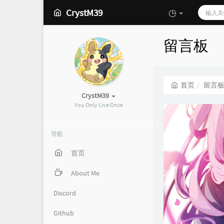
CrystM39
留言板
首页
留言
CrystM39
You Only Live Once
导航
首页
About Me
Discord
Github