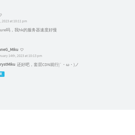
, 2023 at 10:11 pm
zure吗，我hk的服务器速度好慢
aneG_Miku
ruary 14th, 2023 at 10:13 pm
rystMiku
还好吧，套层CDN就行|´・ω・)ノ
复