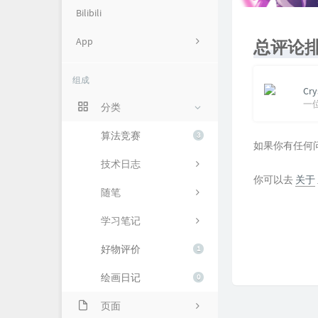
Bilibili
App
总评论
Cryst's TCG Database
组成
Cry
Git
一
分类
Mona Uranai
算法竞赛
3
如果你有任何
SHNU ACM
技术日志
你可以去
关于
随笔
学习笔记
好物评价
1
绘画日记
0
页面