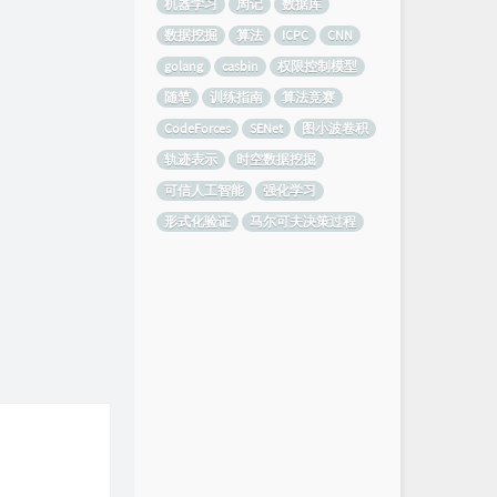
机器学习
周记
数据库
数据挖掘
算法
ICPC
CNN
golang
casbin
权限控制模型
随笔
训练指南
算法竞赛
CodeForces
SENet
图小波卷积
轨迹表示
时空数据挖掘
可信人工智能
强化学习
形式化验证
马尔可夫决策过程