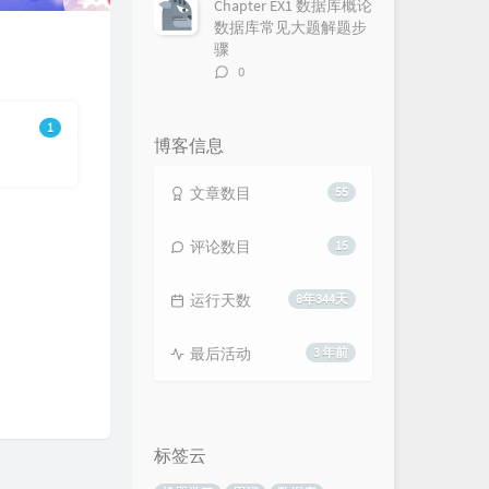
Chapter EX1 数据库概论
数据库常见大题解题步
骤
评
0
论
数：
1
博客信息
文章数目
55
评论数目
15
运行天数
8年344天
最后活动
3 年前
标签云