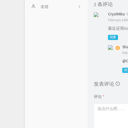
2 条评论
留言板
友链
CrystMiku
Github Repo
February 14th
最近还用A
归档
回复
About Me
Sh
Feb
@C
回
发表评论
评论
*