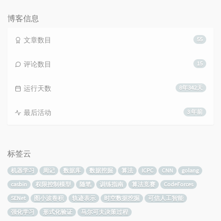
数：
博客信息
文章数目
55
评论数目
15
运行天数
8年342天
最后活动
3 年前
标签云
机器学习
周记
数据库
数据挖掘
算法
ICPC
CNN
golang
casbin
权限控制模型
随笔
训练指南
算法竞赛
CodeForces
SENet
图小波卷积
轨迹表示
时空数据挖掘
可信人工智能
强化学习
形式化验证
马尔可夫决策过程