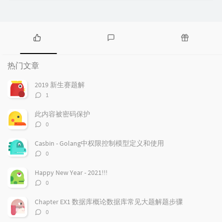
热
最
随
门
新
机
热门文章
文
评
文
章
论
章
2019 新生赛题解
评
1
论
数：
此内容被密码保护
评
0
论
数：
Casbin - Golang中权限控制模型定义和使用
评
0
论
数：
Happy New Year - 2021!!!
评
0
论
数：
Chapter EX1 数据库概论数据库常见大题解题步骤
评
0
论