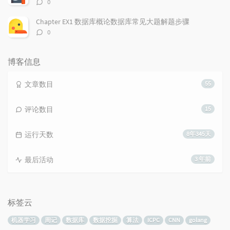
评
0
论
数：
Chapter EX1 数据库概论数据库常见大题解题步骤
评
0
论
数：
博客信息
文章数目
55
评论数目
15
运行天数
8年345天
最后活动
3 年前
标签云
机器学习
周记
数据库
数据挖掘
算法
ICPC
CNN
golang