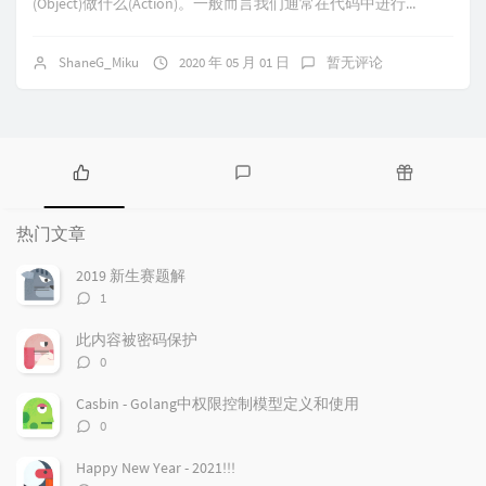
(Object)做什么(Action)。一般而言我们通常在代码中进行...
ShaneG_Miku
2020 年 05 月 01 日
暂无评论
热
最
随
门
新
机
热门文章
文
评
文
章
论
章
2019 新生赛题解
评
1
论
数：
此内容被密码保护
评
0
论
数：
Casbin - Golang中权限控制模型定义和使用
评
0
论
数：
Happy New Year - 2021!!!