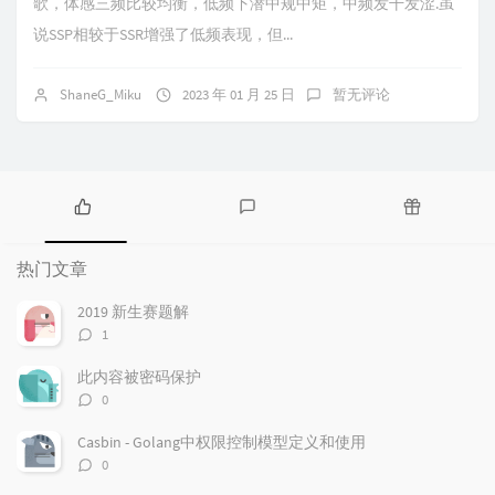
歌，体感三频比较均衡，低频下潜中规中矩，中频发干发涩.虽
说SSP相较于SSR增强了低频表现，但...
ShaneG_Miku
2023 年 01 月 25 日
暂无评论
热
最
随
门
新
机
热门文章
文
评
文
章
论
章
2019 新生赛题解
评
1
论
数：
此内容被密码保护
评
0
论
数：
Casbin - Golang中权限控制模型定义和使用
评
0
论