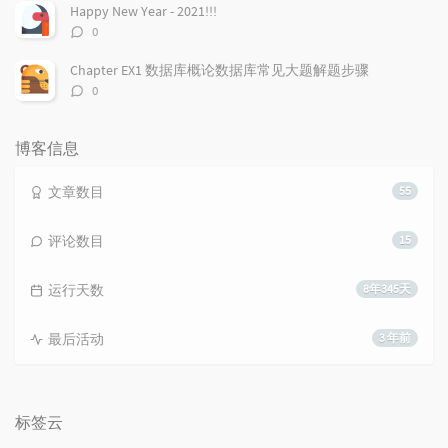
数：
Happy New Year - 2021!!!
评
0
论
数：
Chapter EX1 数据库概论数据库常见大题解题步骤
评
0
论
数：
博客信息
文章数目
55
评论数目
15
运行天数
8年345天
最后活动
3 年前
标签云