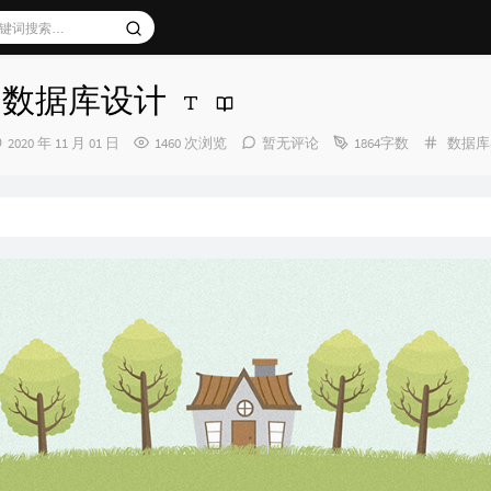
r 7 数据库设计
发
分
2020 年 11 月 01 日
1460 次浏览
暂无评论
1864字数
数据库
布
类：
时
间：