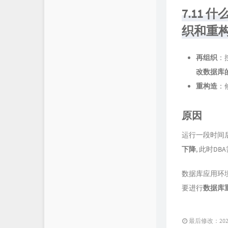
7.11
织和重
再组织
：
改数据库
重构造
：
原因
运行一段时间
下降
, 此时DB
数据库应用环
要进行
数据库
最后修改：2020 