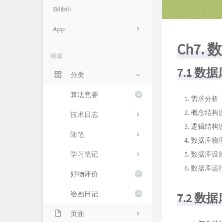
Bilibili
App
Ch7.
Cryst's TCG Database
组成
Git
7.1 
分类
Mona Uranai
算法竞赛
3
需求分析
SHNU ACM
概念结构
技术日志
逻辑结构
随笔
数据库物
学习笔记
数据库设
数据库运
好物评价
1
绘画日记
0
7.2 
页面