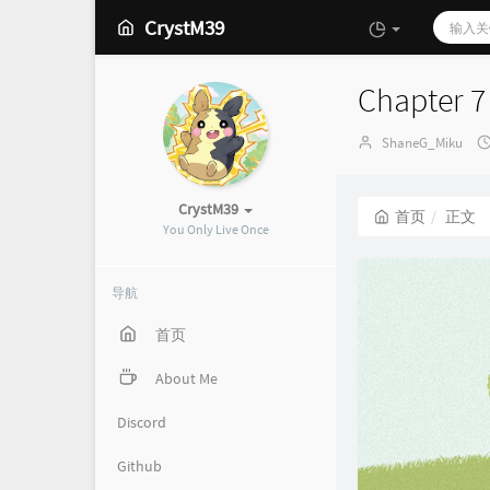
CrystM39
Chapte
博
ShaneG_Miku
主：
CrystM39
首页
正文
You Only Live Once
导航
首页
About Me
Discord
Github