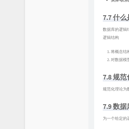
实体-联系图
7.7 
数据库的逻辑
逻辑结构
将概念结
对数据模
7.8 
规范化理论为
7.9 
为一个给定的