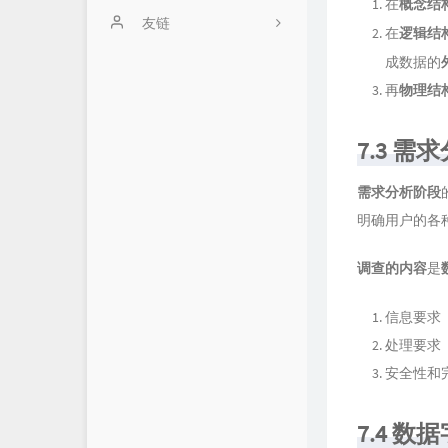
在
概念结
留言板
友链
在
逻辑结
成数据的
Github Repo
再
物理结
归档
About Me
7.3 
需求分析阶段
明确用户的各
调查的内容
是
信息要求
处理要求
安全性和
7.4 