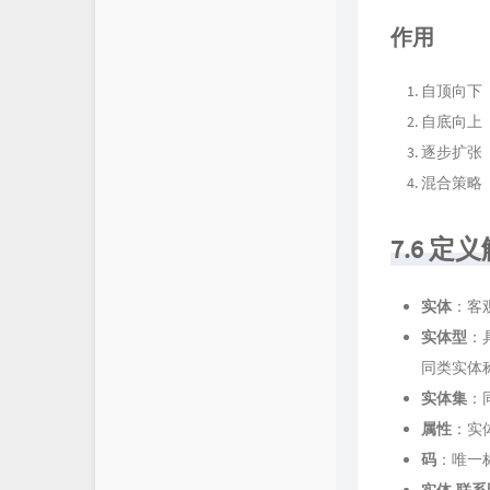
作用
自顶向下
自底向上
逐步扩张
混合策略
7.6 定
实体
：客
实体型
：
同类实体
实体集
：
属性
：实
码
：唯一