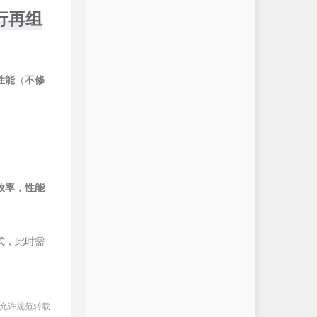
行再组
性能
（
不修
效率，性能
式，此时需
 允许规范转载