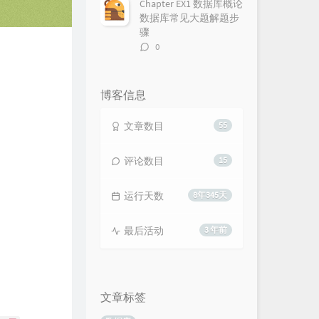
Chapter EX1 数据库概论
数据库常见大题解题步
骤
评
0
论
数：
博客信息
文章数目
55
评论数目
15
运行天数
8年345天
最后活动
3 年前
文章标签