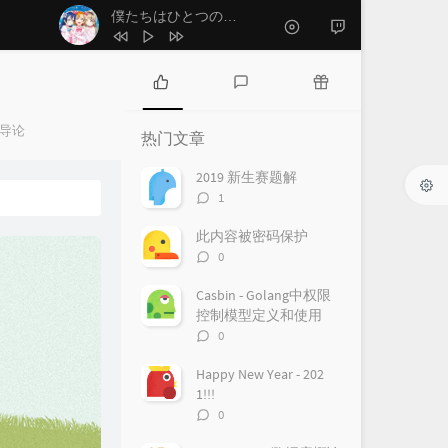
1
ノーチラス
ヨルシカ
さようならへさよなら！
- μ's
2
僕たちはひとつの光
μ's
3
さようならへさよなら！
μ's
4
たい
Reol
热
最
随
门
新
机
导论
5
ヒカリ
幾田りら
热门文章
文
评
文
6
baby maybe 恋のボタン
μ's
章
论
章
2019 新生赛题解
评
1
7
プレイ
Giga
论
数：
8
2人きりになっちゃってよ
此内容被密码保护
评
0
Hanon / Kotoha
9
エンヴィーベイビー
论
数：
Casbin - Golang中权限
CBNEL / 日野森志歩 / 小豆沢こはね / 草薙
10
サマータイムゴースト
控制模型定义和使用
寧々 / 東雲絵名 / 鏡音レン
水曜日のカンパネラ
评
0
论
数：
Happy New Year - 202
1!!!
评
0
论
数：