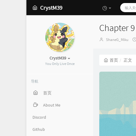
CrystM39
Chapt
博
ShaneG_Miku
主：
CrystM39
首页
正文
You Only Live Once
导航
首页
About Me
Discord
Github