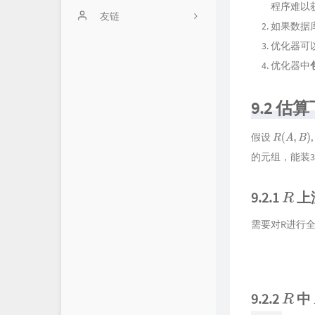
程序难以
留言板
友链
如果数据
Github Repo
优化器可
优化器中
归档
About Me
9.2 
假设
,
R
(
A
,
B
)
的元组，能装3
9.2.1
上
R
需要对R进行
9.2.2
中
R