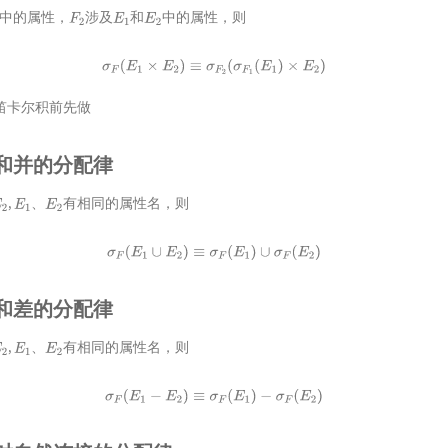
中的属性，
涉及
和
中的属性，则
F
2
E
1
E
2
σ
F
(
E
1
×
E
2
)
≡
σ
F
2
(
σ
F
1
(
E
1
)
×
E
2
)
笛卡尔积前先做
选择和并的分配律
,
、
有相同的属性名，则
E
1
E
2
σ
F
(
E
1
∪
E
2
)
≡
σ
F
(
E
1
)
∪
σ
F
(
E
2
)
选择和差的分配律
,
、
有相同的属性名，则
E
1
E
2
σ
F
(
E
1
−
E
2
)
≡
σ
F
(
E
1
)
−
σ
F
(
E
2
)