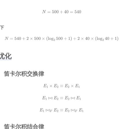
N
=
500
+
40
=
540
下
N
=
540
+
2
×
500
×
(
log
2
500
+
1
)
+
2
×
40
×
(
log
2
40
+
1
)
数优化
 连接、笛卡尔积交换律
E
1
×
E
2
≡
E
2
×
E
1
E
1
⋈
E
2
≡
E
2
⋈
E
1
E
1
⋈
F
E
2
≡
E
2
⋈
F
E
1
 连接、笛卡尔积结合律