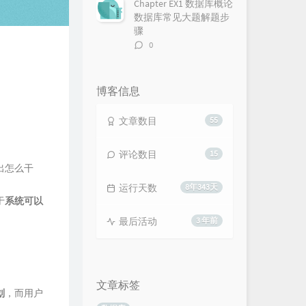
Chapter EX1 数据库概论
数据库常见大题解题步
骤
评
0
论
数：
博客信息
文章数目
55
评论数目
15
出怎么干
运行天数
8年343天
于
系统可以
最后活动
3 年前
文章标签
划
，而用户