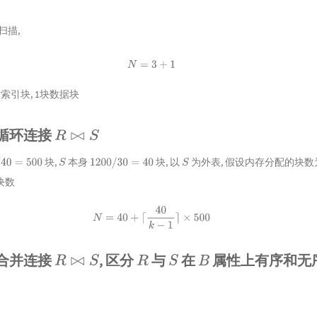
扫描,
N
=
3
+
1
索引块, 1块数据块
嵌套循环连接
R
⋈
S
块,
本身
块, 以
为外表, 假设内存分配的块数
40
=
500
S
1200
/
30
=
40
S
块数
N
=
40
+
⌈
40
k
−
1
⌉
×
500
排序合并连接
, 区分
与
在
属性上有序和无
R
⋈
S
R
S
B