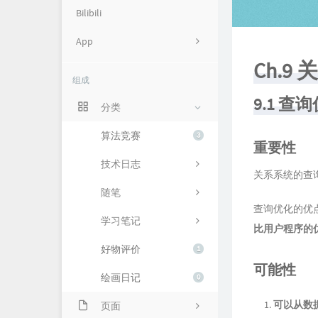
Bilibili
App
Ch.
Cryst's TCG Database
组成
Git
9.1 
分类
Mona Uranai
算法竞赛
3
重要性
SHNU ACM
技术日志
关系系统的查
随笔
查询优化的优
学习笔记
比用户程序的
好物评价
1
可能性
绘画日记
0
可以从数
页面