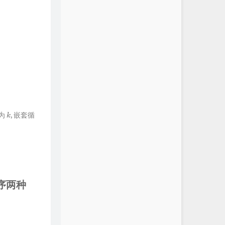
为
, 嵌套循
k
序两种