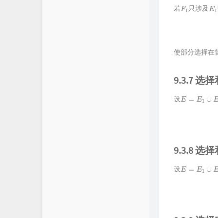
若
只涉及
F
1
E
1
使部分选择在
9.3.7 
设
E
=
E
1
∪
E
2
9.3.8 
设
E
=
E
1
∪
E
2