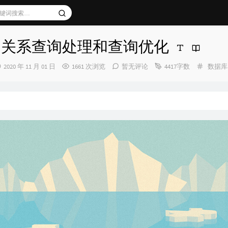
er 9 关系查询处理和查询优化
发
分
2020 年 11 月 01 日
1661 次浏览
暂无评论
4417字数
数据库
布
类：
时
间：