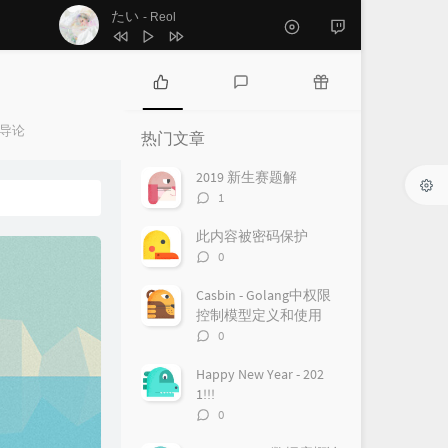
3
さようならへさよなら！
μ's
ヒカリ
- 幾田りら
4
たい
Reol
5
ヒカリ
幾田りら
6
baby maybe 恋のボタン
μ's
热
最
随
门
新
机
导论
7
プレイ
热门文章
Giga
文
评
文
章
论
章
8
2人きりになっちゃってよ
2019 新生赛题解
评
1
Hanon / Kotoha
9
エンヴィーベイビー
论
数：
CBNEL / 日野森志歩 / 小豆沢こはね / 草薙
10
サマータイムゴースト
此内容被密码保护
评
0
寧々 / 東雲絵名 / 鏡音レン
水曜日のカンパネラ
论
数：
Casbin - Golang中权限
控制模型定义和使用
评
0
论
数：
Happy New Year - 202
1!!!
评
0
论
数：