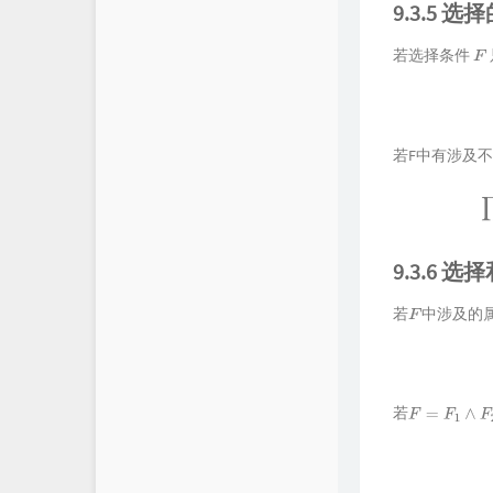
9.3.5 
若选择条件
F
若F中有涉及
9.3.6
若
中涉及的
F
若
F
=
F
1
∧
F
2