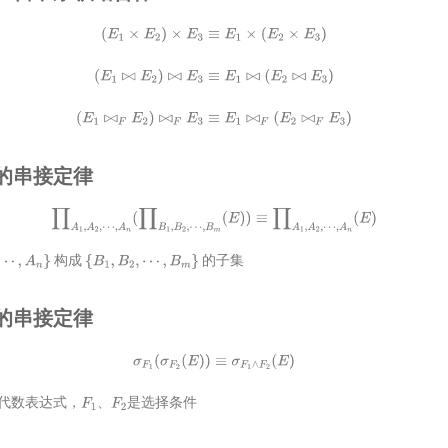
(
E
1
×
E
2
)
×
E
3
≡
E
1
×
(
E
2
×
E
3
)
(
E
1
⋈
E
2
)
⋈
E
3
≡
E
1
⋈
(
E
2
⋈
E
3
)
(
E
1
⋈
F
E
2
)
⋈
F
E
3
≡
E
1
⋈
F
(
E
2
⋈
F
E
3
)
投影的串接定律
∏
A
1
,
A
2
,
⋯
,
A
n
(
∏
B
1
,
B
2
,
⋯
,
B
m
(
E
)
)
≡
∏
A
1
,
A
2
,
⋯
,
A
n
(
E
)
构成
的子集
n
}
{
B
1
,
B
2
,
⋯
,
B
m
}
选择的串接定律
σ
F
1
(
σ
F
2
(
E
)
)
≡
σ
F
1
∧
F
2
(
E
)
代数表达式，
、
是选择条件
F
1
F
2