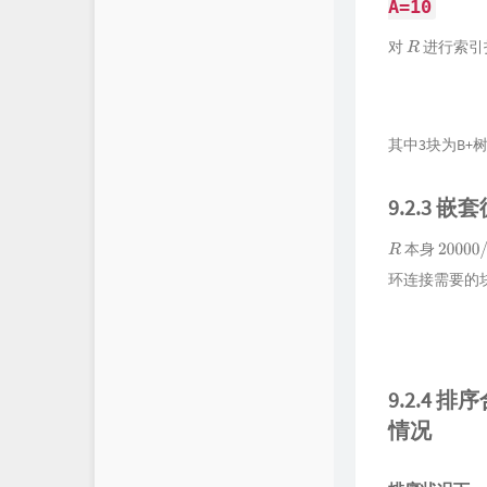
A=10
对
进行索引
R
其中3块为B+树
9.2.3 
本身
R
20000
/
环连接需要的
9.2.4 
情况