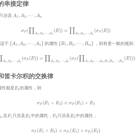
选择的串接定律
只涉及
A
1
,
A
2
,
⋯
,
A
n
σ
F
(
∏
A
1
,
A
2
,
⋯
,
A
n
(
E
)
)
≡
∏
A
1
,
A
2
,
⋯
,
A
n
(
σ
F
(
E
)
)
不适于
的属性
，则有更一般的规则
{
A
1
,
A
2
,
⋯
,
A
n
}
{
B
1
,
B
2
,
⋯
,
B
m
}
∏
A
1
,
A
2
,
⋯
,
A
n
(
σ
F
(
E
)
)
≡
∏
A
1
,
A
2
,
⋯
,
A
n
(
σ
F
(
∏
A
1
,
A
2
,
⋯
,
A
n
,
B
1
,
B
2
,
⋯
,
B
m
(
E
)
)
)
 选择和笛卡尔积的交换律
属性都是
的属性，则
E
1
σ
F
(
E
1
×
E
2
)
≡
σ
F
(
E
1
)
×
E
2
, 且
只涉及
中的属性，
只涉及
中的属性，
F
1
E
1
F
2
E
2
σ
F
(
E
1
×
E
2
)
≡
σ
F
1
(
E
1
)
×
σ
F
2
(
E
2
)