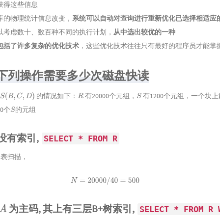
获得这些信息
库的物理统计信息改变，
系统可以自动对查询进行重新优化已选择相适应
以考虑数十、数百种不同的执行计划，
从中选出较优的一种
包括了许多复杂的优化技术
，这些优化技术往往只有最好的程序员才能掌
估算下列操作需要多少次磁盘快读
的情况如下：
有20000个元组，
有1200个元组，一个块上
S
(
B
,
C
,
D
)
R
S
0个
的元组
S
没有索引,
SELECT * FROM R
全表扫描，
N
=
20000
/
40
=
500
为主码, 其上有三层B+树索引,
A
SELECT * FROM R W