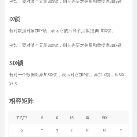
例如：要对某个元组加S锁，则首先要对关系和数据库加IS锁
IX锁
若对数据对象加IX锁，表示它的后裔节点拟(意向)加X锁。
例如：要对某个元组加X锁，则首先要对关系和数据库加IX锁
SIX锁
若对一个数据对象加SIX锁，表示对它加S锁，再加IX锁，即SIX=
S+IX
相容矩阵
T1\T2
S
X
IS
IX
SIX
-
S
Y
N
Y
N
N
Y