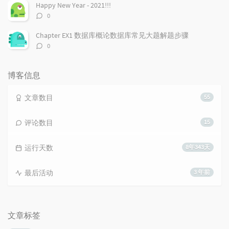
数：
Happy New Year - 2021!!!
评
0
论
数：
Chapter EX1 数据库概论数据库常见大题解题步骤
评
0
论
数：
博客信息
文章数目
55
评论数目
15
运行天数
8年343天
最后活动
3 年前
文章标签