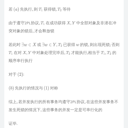
若
先执行, 则
获得锁,
等待
(
a
)
T
1
T
2
由于遵守2PL协议,
在成功获得
,
中全部对象及非潜在冲
T
1
X
Y
突对象的锁后, 才会释放锁
若此时
或
,
已获得
的锁, 则出现死锁; 否则
∃
w
∈
X
∃
w
∈
Y
T
2
w
在对
,
中对象处理完毕后,
才能执行,相当于
,
的
T
1
X
Y
T
2
T
1
T
2
顺序串行执行
对于
:
(
2
)
先执行的情况与
对称
(
b
)
(
1
)
综上, 若并发执行的所有事务均遵守2PL协议, 在这些并发事务不
发生死锁的情况下, 这些事务的并发一定是可串行化的
证毕.