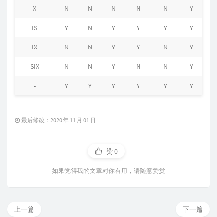
X
N
N
N
N
N
Y
IS
Y
N
Y
Y
Y
Y
IX
N
N
Y
Y
N
Y
SIX
N
N
Y
N
N
Y
-
Y
Y
Y
Y
Y
Y
最后修改：2020 年 11 月 01 日
赞
0
如果觉得我的文章对你有用，请随意赞赏
上一篇
下一篇