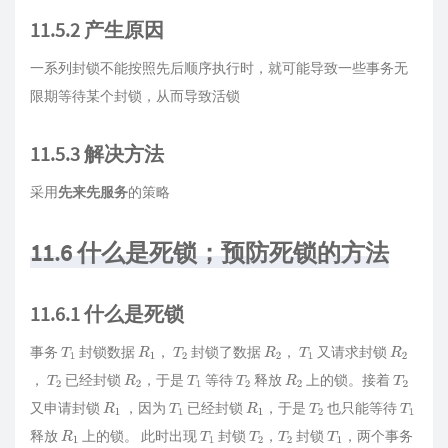
11.5.2 产生原因
一系列封锁不能按照先后顺序执行时，就可能导致一些事务无
限期等待某个封锁，从而导致活锁
11.5.3 解决方法
采用
先来先服务
的策略
11.6 什么是死锁；预防死锁的方法
11.6.1 什么是死锁
事务
封锁数据
，
封锁了数据
，
又请求封锁
T
1
R
1
T
2
R
2
T
1
R
，
已经封锁
，于是
等待
释放
上的锁。接着
T
2
R
2
T
1
T
2
R
2
2
T
2
又申请封锁
，因为
已经封锁
，于是
也只能等待
R
1
T
1
R
1
T
2
T
1
释放
上的锁。 此时出现
封锁
，
封锁
，两个事务
R
1
T
1
T
2
T
2
T
1