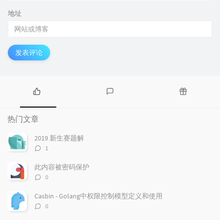
地址
发表评论
热
最
随
门
新
机
热门文章
文
评
文
章
论
章
2019 新生赛题解
评
1
论
数：
此内容被密码保护
评
0
论
数：
Casbin - Golang中权限控制模型定义和使用
评
0
论