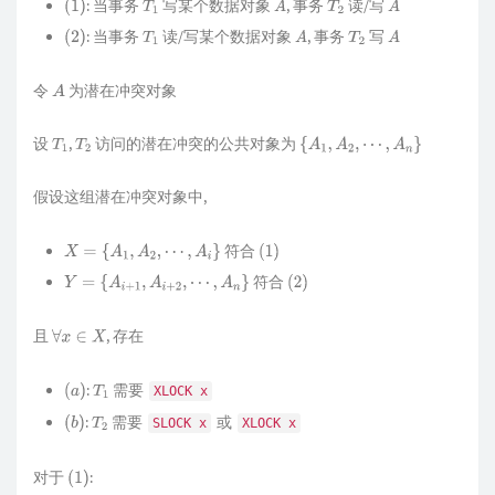
: 当事务
写某个数据对象
, 事务
读/写
(
1
)
T
1
A
T
2
A
: 当事务
读/写某个数据对象
, 事务
写
(
2
)
T
1
A
T
2
A
令
为潜在冲突对象
A
设
,
访问的潜在冲突的公共对象为
T
1
T
2
{
A
1
,
A
2
,
⋯
,
A
n
}
假设这组潜在冲突对象中,
符合
X
=
{
A
1
,
A
2
,
⋯
,
A
i
}
(
1
)
符合
Y
=
{
A
i
+
1
,
A
i
+
2
,
⋯
,
A
n
}
(
2
)
且
, 存在
∀
x
∈
X
:
需要
XLOCK x
(
a
)
T
1
:
需要
或
SLOCK x
XLOCK x
(
b
)
T
2
对于
:
(
1
)