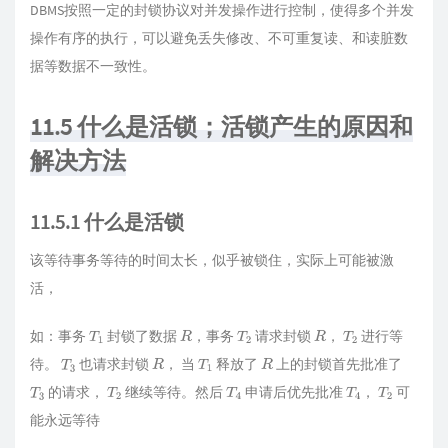
DBMS按照一定的封锁协议对并发操作进行控制，使得多个并发
操作有序的执行，可以避免丢失修改、不可重复读、和读脏数
据等数据不一致性。
11.5 什么是活锁；活锁产生的原因和
解决方法
11.5.1 什么是活锁
该等待事务等待的时间太长，似乎被锁住，实际上可能被激
活，
如：事务
封锁了数据
，事务
请求封锁
，
进行等
T
1
R
T
2
R
T
2
待。
也请求封锁
， 当
释放了
上的封锁首先批准了
T
3
R
T
1
R
的请求，
继续等待。然后
申请后优先批准
，
可
T
3
T
2
T
4
T
4
T
2
能永远等待