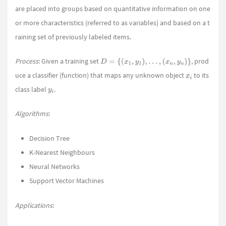
are placed into groups based on quantitative information on one
or more characteristics (referred to as variables) and based on a t
raining set of previously labeled items.
Process
: Given a training set
, prod
D
=
{
(
x
1
,
y
1
)
,
…
,
(
x
n
,
y
n
)
}
uce a classifier (function) that maps any unknown object
to its
x
i
class label
.
y
i
Algorithms
:
Decision Tree
K-Nearest Neighbours
Neural Networks
Support Vector Machines
Applications
: