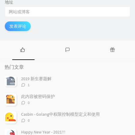
地址
发表评论
热
最
随
门
新
机
热门文章
文
评
文
章
论
章
2019 新生赛题解
评
1
论
数：
此内容被密码保护
评
0
论
数：
Casbin - Golang中权限控制模型定义和使用
评
0
论
数：
Happy New Year - 2021!!!