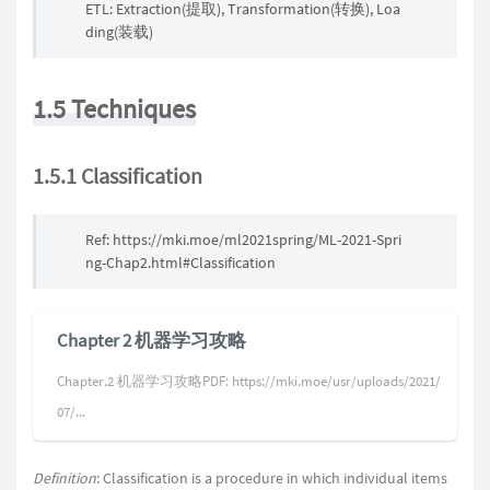
ETL: Extraction(提取), Transformation(转换), Loa
ding(装载)
1.5 Techniques
1.5.1 Classification
Ref: https://mki.moe/ml2021spring/ML-2021-Spri
ng-Chap2.html#Classification
Chapter 2 机器学习攻略
Chapter.2 机器学习攻略PDF: https://mki.moe/usr/uploads/2021/
07/...
Definition
: Classification is a procedure in which individual items