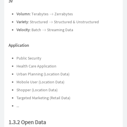
3V
Volumn
: Terabytes
Zerrabytes
→
Variety
: Structured
Structured & Unstructured
→
Velocity
: Batch
Streaming Data
→
Application
Public Security
Health Care Application
Urban Planning (Location Data)
Mobole User (Location Data)
Shopper (Location Data)
Targeted Marketing (Retail Data)
...
1.3.2 Open Data