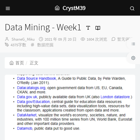
CrystM39
Data Mining - Week1
博
发
ShaneG_Miku
2021 年 09 月 20 日
1604 次浏览
暂无评论
主：
分
布
4375字数
数据挖掘
类：
时
间：
首页
正文