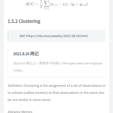
A
U
C
=
1
2
∑
i
=
1
m
−
1
(
x
i
+
1
−
x
i
)
⋅
(
y
i
+
y
i
+
1
)
1.5.2 Clustering
Ref: https://mki.moe/weekly/2021-08-16.html
2021.8.16 周记
2021.8.16 周记上一周的学习内容1. Self-supervised LearningSupe
rvised...
Definition
: Clustering is the assignment of a set of observations in
to subsets (called clusters) so that observations in the same clus
ter are similar in some sense.
Distance Metrics
: