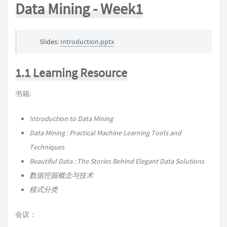
Data Mining - Week1
Slides:
Introduction.pptx
1.1 Learning Resource
书籍:
Introduction to Data Mining
Data Mining : Practical Machine Learning Tools and
Techniques
Beautiful Data : The Stories Behind Elegant Data Solutions
数据挖掘概念与技术
模式分类
会议：