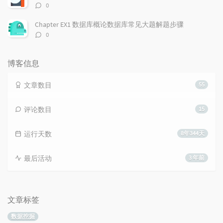
评
0
论
数：
Chapter EX1 数据库概论数据库常见大题解题步骤
评
0
论
数：
博客信息
文章数目
55
评论数目
15
运行天数
8年344天
最后活动
3 年前
文章标签
数据挖掘