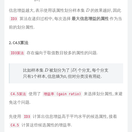
类别时
,
‘
信息熵
‘
为
0
假定通过属性划分样本集
$
D
$
,
产生了
$
V
$
个分
支节点
,
$
v
$
表示其中第
$
v
$
个分支节点
.
分支节点包含的样本数越
信息增益越大, 表示使用该属性划分样本集
的效果越好, 因此
D
多
,
表示该分支节点的影响力越大
.
因此可以计算出划分后相比原
算法在递归过程中, 每次选择
最大信息增益的属性
作为当
ID3
始数据集
D
获得的
‘
信息增益
(
i
n
f
o
r
m
a
t
i
o
n
g
a
i
n
)
‘
$
$
Gain
(
D
,
a
)
=
End
(
D
)
前的划分属性.
−
∑
v
=
1
V
|
D
v
|
|
D
|
Ent
(
D
v
)
2. C4.5算法
存在偏向于取值数目较多的属性的问题.
ID3算法
比如样本集
被划分为了
个分支, 每个分支
D
|
D
|
只有1个样本, 信息熵为0, 但对分类没有用处.
使用了
来选择划分属性, 来避
C4.5算法
增益率 (gain ratio)
免这个问题.
先使用
计算出信息增益高于平均水平的候选属性, 接着
ID3
计算这些候选属性的增益率.
C4.5