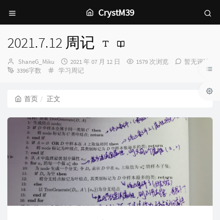
CrystM39
2021.7.12 周记
博
发
ShaneG_Miku
2021 年 07 月 12 日
1579 次浏览
暂无评论
主：
分
布
3396字数
学习周记
类：
时
间：
首页
正文