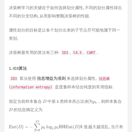
决策树学习的关键在于如何选择划分属性, 不同的划分属性得出
不同的分支结构, 从而影响整颗决策树的性能.
属性划分的目标是让各个划分出来的子节点尽可能地属于同一
类别.
决策树最常用的算法有三种:
,
,
.
ID3
C4.5
CART
1. ID3算法
算法使用
信息增益为准则
来选择划分属性,
ID3
信息熵
是度量样本结合纯度的常用指标.
(information entropy)
假定当前样本集合
中第
类样本所占比例为
，则样本集合
D
k
p
的信息熵定义为
D
k
Ent
(
D
)
=
−
∑
k
=
1
|
D
|
p
k
log
2
p
k
$
$
$
Ent
(
D
)
$
值越大越混乱
,
当只有一个
值
越
大
越
混
乱
当
只
有
一
个