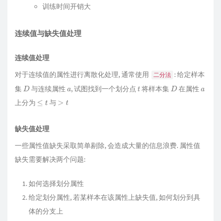
训练时间开销大
连续值与缺失值处理
连续值处理
对于连续值的属性进行离散化处理, 通常使用
: 给定样本
二分法
集
与连续属性
, 试图找到一个划分点
将样本集
在属性
D
a
t
D
a
上分为
与
≤
t
>
t
缺失值处理
一些属性值缺失采取简单剔除, 会造成大量的信息浪费. 属性值
缺失需要解决两个问题:
如何选择划分属性
给定划分属性, 若某样本在该属性上缺失值, 如何划分到具
体的分支上