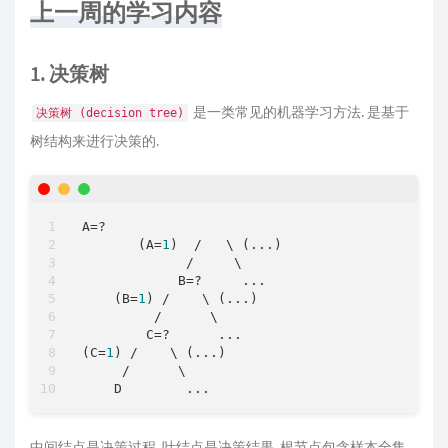
上一周的学习内容
1. 决策树
是一类常见的机器学习方法. 是基于
决策树 (decision tree)
树结构来进行决策的.
A
=
?

       (A
=
1
)  
/
   \ (...)

/
     \

            B
=
?     ...

    (B
=
1
) 
/
    \ (...)

/
      \

        C
=
?      ...

(C
=
1
) 
/
    \ (...)

/
      \

中间结点是决策过程, 叶结点是决策结果, 根节点包含样本全集.