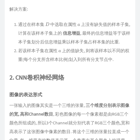
解决方案:
通过在样本集
中选取在属性
上没有缺失值的样本子集,
D
a
计算在该样本子集上的
信息增益
, 最终的信息增益等于该样
本子集划分后信息增益乘以样本子集占样本集的比重.
若该样本子集在属性
上的值缺失, 则将该样本以不同的权
a
重(每个分支所含样本比例)划入到所有分支节点中.
2. CNN卷积神经网络
图像的表达形式
一张输入的图像其实是一个三维的张量,
三个维度分别表示图像
的宽, 高和Channel数目
, 彩色图像的每一个像素都是由RGB三个
颜色所组成的, 所以3个Channel就分别代表了RGB三个颜色,宽和
高表示了这张图像中像素的数目. 将这个三维的张量拉直成一个