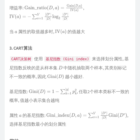
增益率:
,
Gain_ratio
(
D
,
a
)
=
Gain
(
D
,
a
)
IV
(
a
)
IV
(
a
)
=
−
∑
v
=
1
V
|
D
v
|
|
D
|
log
2
|
D
v
|
|
D
|
当
属性的取值越多时,
的值越大
a
IV
(
a
)
3. CART算法
使用
来选择划分属性, 基
CART决策树
基尼指数 (Gini index)
尼指数反映的是从样本集
中随机抽取两个样本, 其类别标记
D
不一致的概率, 因此
越小越好.
Gini
(
D
)
基尼指数:
, 任取2个样本类标不一致的
Gini
(
D
)
=
1
−
∑
k
=
1
|
y
|
p
k
2
概率, 值越小表示集合越纯
属性
的基尼指数:
,
a
Gini_index
(
D
,
a
)
=
∑
v
=
1
V
|
D
v
|
|
D
|
Gini
(
D
v
)
选择基尼指数最小的划分属性