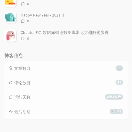
评
0
论
数：
Happy New Year - 2021!!!
评
0
论
数：
Chapter EX1 数据库概论数据库常见大题解题步骤
评
0
论
数：
博客信息
文章数目
55
评论数目
15
运行天数
8年343天
最后活动
3 年前