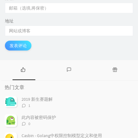
地址
发表评论
热
最
随
门
新
机
热门文章
文
评
文
章
论
章
2019 新生赛题解
评
1
论
数：
此内容被密码保护
评
0
论
数：
Casbin - Golang中权限控制模型定义和使用