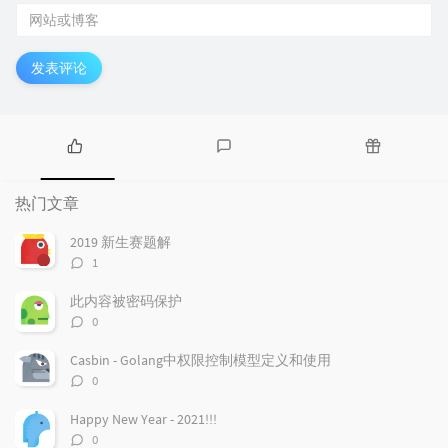
发表评论
热
最
随
门
新
机
热门文章
文
评
文
章
论
章
2019 新生赛题解
评
1
论
数：
此内容被密码保护
评
0
论
数：
Casbin - Golang中权限控制模型定义和使用
评
0
论
数：
Happy New Year - 2021!!!
评
0