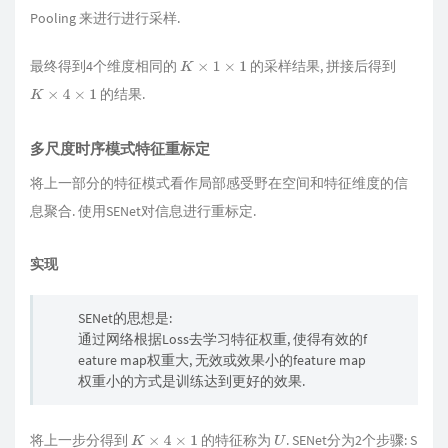
Pooling 来进行进行采样.
最终得到4个维度相同的
的采样结果, 拼接后得到
K
×
1
×
1
的结果.
K
×
4
×
1
多尺度时序模式特征重标定
将上一部分的特征模式看作局部感受野在空间和特征维度的信
息聚合. 使用SENet对信息进行重标定.
实现
SENet的思想是:
通过网络根据Loss去学习特征权重, 使得有效的f
eature map权重大, 无效或效果小的feature map
权重小的方式是训练达到更好的效果.
将上一步分得到
的特征称为
. SENet分为2个步骤: S
K
×
4
×
1
U