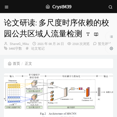
CrystM39
论文研读: 多尺度时序依赖的校
园公共区域人流量检测
博
发
ShaneG_Miku
2021 年 08 月 26 日
2318 次浏览
暂无评论
主：
分
布
5460字数
论文笔记
类：
时
间：
首页
正文