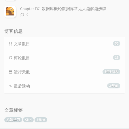
论
数：
Chapter EX1 数据库概论数据库常见大题解题步骤
评
0
论
数：
博客信息
文章数目
55
评论数目
15
运行天数
8年343天
最后活动
3 年前
文章标签
机器学习
CNN
SENet