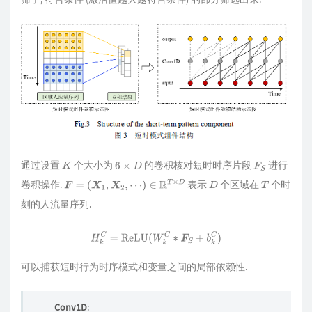
通过设置
个大小为
的卷积核对短时时序片段
进行
K
6
×
D
F
S
卷积操作.
表示
个区域在
个时
F
=
(
X
1
,
X
2
,
⋯
)
∈
R
T
×
D
D
T
刻的人流量序列.
H
k
C
=
ReLU
(
W
k
C
∗
F
S
+
b
k
C
)
可以捕获短时行为时序模式和变量之间的局部依赖性.
Conv1D
: