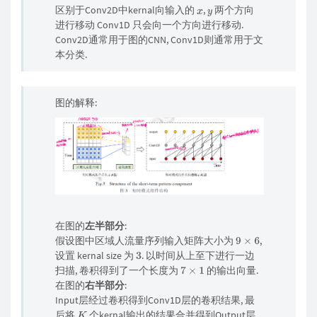
区别于Conv2D中kernal向输入的
,
两个方向
x
y
进行移动 Conv1D 只会向一个方向进行移动.
Conv2D通常用于图的CNN, Conv1D则通常用于文
本分类.
图的解释:
在图的
左半部分
:
假设图中区域人流量序列输入矩阵大小为
,
9
×
6
设置 kernal size 为
. 以时间从上至下进行一边
3
扫描, 卷积得到了一个长度为
的输出向量.
7
×
1
在图的
右半部分
:
Input层经过卷积得到Conv1D层的卷积结果, 最
后将
个kernal输出的结果合并得到Output层.
K