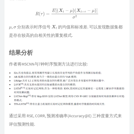
R
(
τ
)
=
E
[
(
X
t
−
μ
)
(
X
t
+
τ
−
μ
)
]
σ
2
,
分别表示时序信号
的均值和标准差. 可以发现数据集都
μ
σ
X
t
是存在较高的自相关性的重复模式.
结果分析
作者将MSCNN与7种时序预测方法进行比较:
通过采用 RSE, CORR, 预测准确率(Accuracy@E) 三种度量方式来
评估预测性能.