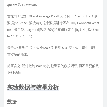
queeze 和 Excitation.
首先对
进行 Gloval Average Pooling, 得到一个
的
U
K
×
1
×
1
数据(Squeeze), 紧接着对这个数据进行两次Fully Connect(Excitat
ion), 最后使用Sigmoid(激活函数)将权值限定在
中, 得到Sca
[
0
,
1
]
le-
(
).
C
K
×
1
×
1
最后, 将得到的
的每个Scale值 乘到
对应的每一层中, 得到
C
U
该模块的输出.
简而言之, 通过控制scale大小, 把重要的数据增强, 而不重要的数
据则减弱.
实验数据与结果分析
数据