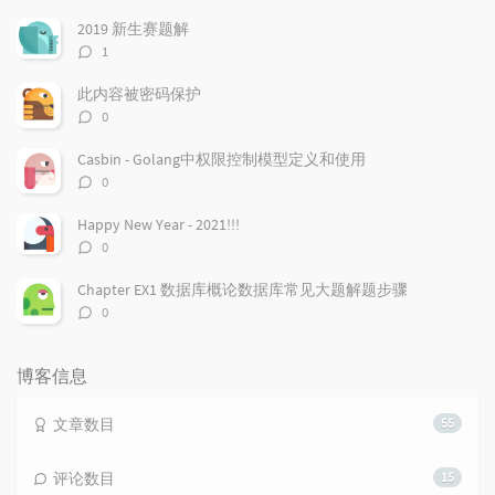
章
论
章
2019 新生赛题解
评
1
论
数：
此内容被密码保护
评
0
论
数：
Casbin - Golang中权限控制模型定义和使用
评
0
论
数：
Happy New Year - 2021!!!
评
0
论
数：
Chapter EX1 数据库概论数据库常见大题解题步骤
评
0
论
数：
博客信息
文章数目
55
评论数目
15