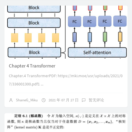
Chapter 4 Transformer
Chapter.4 TransformerPDF: https://mki.moe/usr/uploads/2021/0
7/336001300.pdf1 ...
ShaneG_Miku
2021 年 07 月 27 日
暂无评论