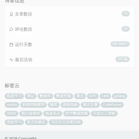
博客信息
文章数目
55
评论数目
15
运行天数
8年344天
最后活动
3 年前
标签云
机器学习
周记
数据库
数据挖掘
算法
ICPC
CNN
golang
casbin
权限控制模型
随笔
训练指南
算法竞赛
CodeForces
SENet
图小波卷积
轨迹表示
时空数据挖掘
可信人工智能
强化学习
形式化验证
马尔可夫决策过程
© 2026 Copyright