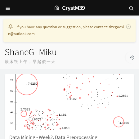
CrystM39
If you have any question or suggestion, please contact: sizegaoxi
n@outlook.com
ShaneG_Miku
赖床毁上午，早起傻一天
Data Mining - Week2, Data Preprocessing