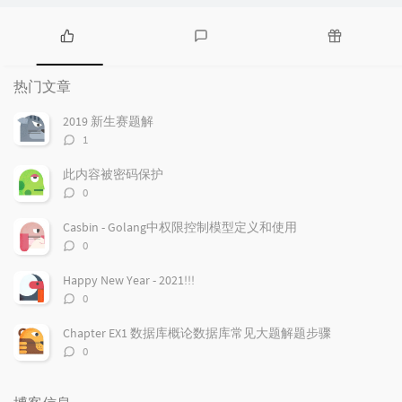
热
最
随
门
新
机
热门文章
文
评
文
章
论
章
2019 新生赛题解
评
1
论
数：
此内容被密码保护
评
0
论
数：
Casbin - Golang中权限控制模型定义和使用
评
0
论
数：
Happy New Year - 2021!!!
评
0
论
数：
Chapter EX1 数据库概论数据库常见大题解题步骤
评
0
论
数：