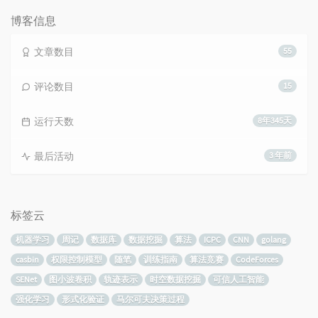
数：
博客信息
文章数目
55
评论数目
15
运行天数
8年345天
最后活动
3 年前
标签云
机器学习
周记
数据库
数据挖掘
算法
ICPC
CNN
golang
casbin
权限控制模型
随笔
训练指南
算法竞赛
CodeForces
SENet
图小波卷积
轨迹表示
时空数据挖掘
可信人工智能
强化学习
形式化验证
马尔可夫决策过程