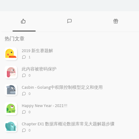
热
最
随
门
新
机
热门文章
文
评
文
章
论
章
2019 新生赛题解
评
1
论
数：
此内容被密码保护
评
0
论
数：
Casbin - Golang中权限控制模型定义和使用
评
0
论
数：
Happy New Year - 2021!!!
评
0
论
数：
Chapter EX1 数据库概论数据库常见大题解题步骤
评
0
论