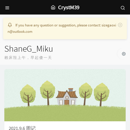
CrystM39
If you have any question or suggestion, please contact: sizegaoxi
n@outlook.com
ShaneG_Miku
赖床毁上午，早起傻一天
2021.9.6 周记