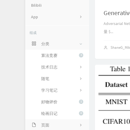
Bilibili
Generativ
App
Adversarial
Cryst's TCG Database
量 $...
组成
Git
分类
ShaneG_Mi
Mona Uranai
算法竞赛
3
SHNU ACM
技术日志
随笔
学习笔记
好物评价
1
绘画日记
0
页面