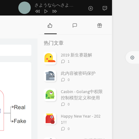
1
ノーチラス
ヨルシカ
さようならへさよなら！
- μ's
2
僕たちはひとつの光
μ's
3
さようならへさよなら！
μ's
4
たい
Reol
热
最
随
门
新
机
5
ヒカリ
幾田りら
热门文章
文
评
文
6
baby maybe 恋のボタン
μ's
章
论
章
2019 新生赛题解
评
1
7
プレイ
Giga
论
数：
8
2人きりになっちゃってよ
此内容被密码保护
评
0
Hanon / Kotoha
9
エンヴィーベイビー
论
数：
Casbin - Golang中权限
CBNEL / 日野森志歩 / 小豆沢こはね / 草薙
10
サマータイムゴースト
控制模型定义和使用
寧々 / 東雲絵名 / 鏡音レン
水曜日のカンパネラ
评
0
论
数：
Happy New Year - 202
1!!!
评
0
论
数：