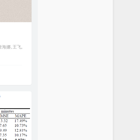
海娜, 王飞,