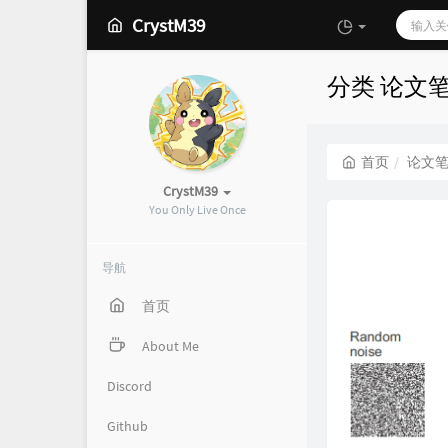
CrystM39
分类 论文
首页
论文
CrystM39
You Only Live Once
导航
首页
About Me
Discord
Github