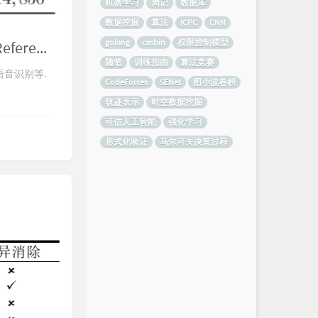
机器学习
周记
数据库
数据挖掘
算法
ICPC
CNN
golang
casbin
权限控制模型
Robustra: Training Provable Robust Neural Networks over Reference Adversarial Space
随笔
训练指南
算法竞赛
语音识别等.
CodeForces
SENet
图小波卷积
轨迹表示
时空数据挖掘
可信人工智能
强化学习
形式化验证
马尔可夫决策过程