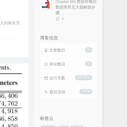
Chapter EX1 数据库概论
数据库常见大题解题步
骤
评
0
个先验输入的噪音变
论
数：
博客信息
文章数目
55
评论数目
15
运行天数
8年343天
最后活动
3 年前
标签云