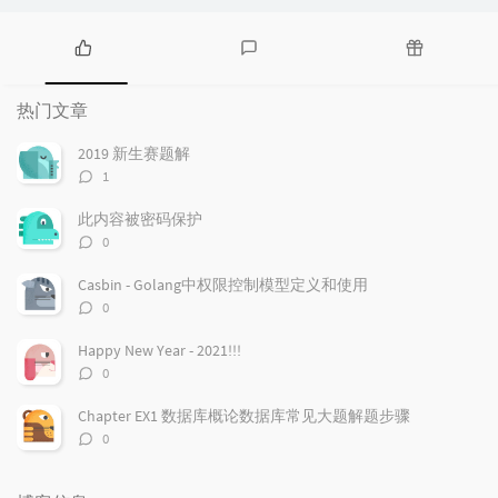
热
最
随
门
新
机
热门文章
文
评
文
章
论
章
2019 新生赛题解
评
1
论
数：
此内容被密码保护
评
0
论
数：
Casbin - Golang中权限控制模型定义和使用
评
0
论
数：
Happy New Year - 2021!!!
评
0
论
数：
Chapter EX1 数据库概论数据库常见大题解题步骤
评
0
论
数：