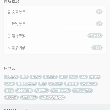
博客信息
文章数目
55
评论数目
15
运行天数
8年344天
最后活动
3 年前
标签云
机器学习
周记
数据库
数据挖掘
算法
ICPC
CNN
golang
casbin
权限控制模型
随笔
训练指南
算法竞赛
CodeForces
SENet
图小波卷积
轨迹表示
时空数据挖掘
可信人工智能
强化学习
形式化验证
马尔可夫决策过程