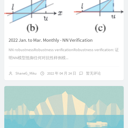
2022 Jan. to Mar. Monthly - NN Verification
NN robustnessRobustness verificationRobustness verification: 证
明NN模型抵御任何对抗性样例模...
ShaneG_Miku
2022 年 04 月 24 日
暂无评论