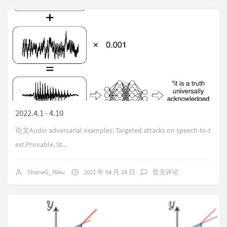
2022.4.1 - 4.10
论文Audio adversarial examples: Targeted attacks on speech-to-t
ext.Provable, St...
ShaneG_Miku
2022 年 04 月 24 日
暂无评论