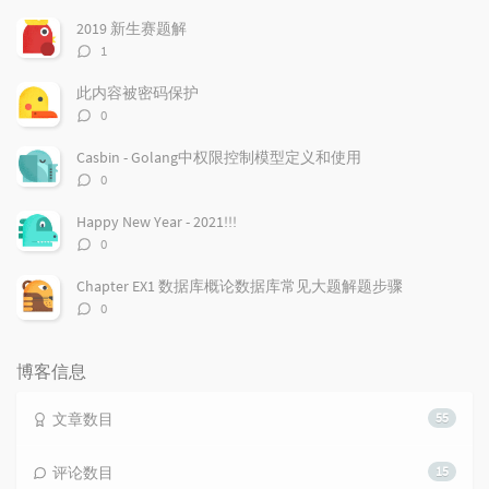
章
论
章
2019 新生赛题解
评
1
论
数：
此内容被密码保护
评
0
论
数：
Casbin - Golang中权限控制模型定义和使用
评
0
论
数：
Happy New Year - 2021!!!
评
0
论
数：
Chapter EX1 数据库概论数据库常见大题解题步骤
评
0
论
数：
博客信息
文章数目
55
评论数目
15