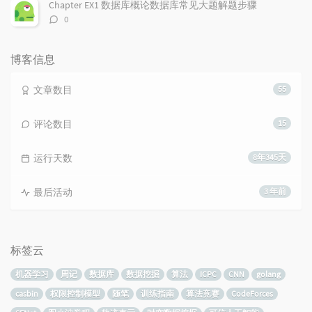
数：
Chapter EX1 数据库概论数据库常见大题解题步骤
评
0
论
数：
博客信息
文章数目
55
评论数目
15
运行天数
8年345天
最后活动
3 年前
标签云
机器学习
周记
数据库
数据挖掘
算法
ICPC
CNN
golang
casbin
权限控制模型
随笔
训练指南
算法竞赛
CodeForces