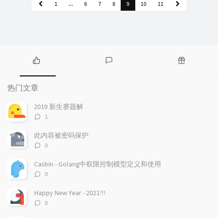
1
...
6
7
8
9
10
11
热
最
随
门
新
机
热门文章
文
评
文
章
论
章
2019 新生赛题解
评
1
论
数：
此内容被密码保护
评
0
论
数：
Casbin - Golang中权限控制模型定义和使用
评
0
论
数：
Happy New Year - 2021!!!
评
0
论