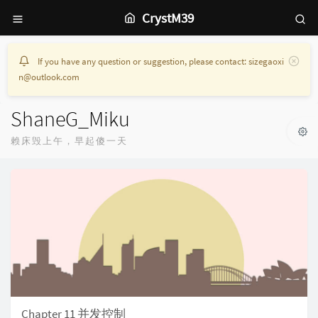
CrystM39
If you have any question or suggestion, please contact: sizegaoxi
n@outlook.com
ShaneG_Miku
赖床毁上午，早起傻一天
Chapter 11 并发控制