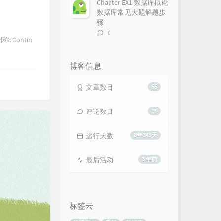
Chapter EX1 数据库概论
数据库常见大题解题步
骤
评
0
: Contin
论
数：
博客信息
文章数目
55
评论数目
15
运行天数
8年343天
最后活动
3 年前
标签云