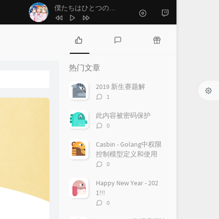
1
ノーチラス
ヨルシカ
さようならへさよなら！
- μ's
2
僕たちはひとつの光
μ's
3
さようならへさよなら！
μ's
4
たい
Reol
热
最
随
门
新
机
5
ヒカリ
幾田りら
热门文章
文
评
文
6
baby maybe 恋のボタン
μ's
章
论
章
2019 新生赛题解
评
1
7
プレイ
Giga
论
数：
8
2人きりになっちゃってよ
此内容被密码保护
评
0
Hanon / Kotoha
9
エンヴィーベイビー
论
数：
Casbin - Golang中权限
CBNEL / 日野森志歩 / 小豆沢こはね / 草薙
10
サマータイムゴースト
控制模型定义和使用
寧々 / 東雲絵名 / 鏡音レン
水曜日のカンパネラ
评
0
论
数：
Happy New Year - 202
1!!!
评
0
论
数：