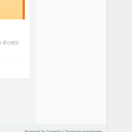
$x$ 通过模型
Powered by
Typecho
| Theme by
handsome