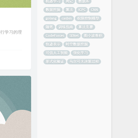
机器学习
周记
数据库
数据挖掘
算法
ICPC
CNN
golang
casbin
权限控制模型
随笔
训练指南
算法竞赛
进行学习的理
CodeForces
SENet
图小波卷积
轨迹表示
时空数据挖掘
可信人工智能
强化学习
形式化验证
马尔可夫决策过程