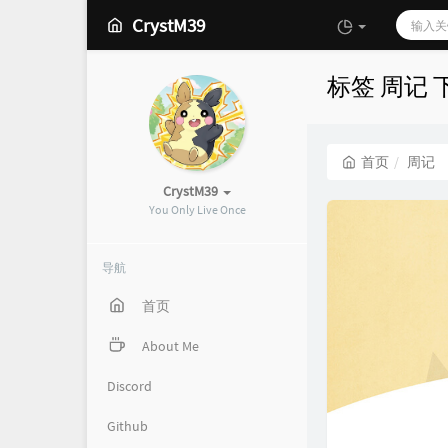
CrystM39
标签 周记
首页
周记
CrystM39
You Only Live Once
导航
首页
About Me
Discord
Github