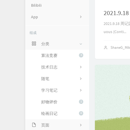
Bilibili
2021.9.1
App
2021.9.18
Cryst's TCG Database
uous (Conti...
组成
Git
分类
ShaneG_Mi
Mona Uranai
算法竞赛
3
SHNU ACM
技术日志
随笔
学习笔记
好物评价
1
绘画日记
0
页面