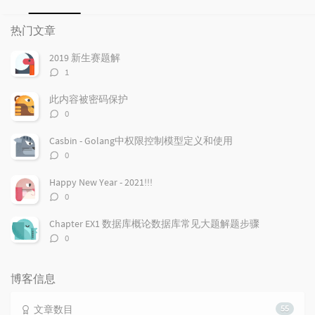
热
最
随
门
新
机
热门文章
文
评
文
章
论
章
2019 新生赛题解
评
1
论
数：
此内容被密码保护
评
0
论
数：
Casbin - Golang中权限控制模型定义和使用
评
0
论
数：
Happy New Year - 2021!!!
评
0
论
数：
Chapter EX1 数据库概论数据库常见大题解题步骤
评
0
论
数：
博客信息
文章数目
55